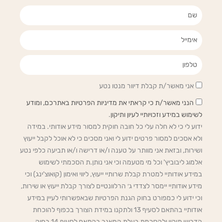
d
g
o
i
r
o
שם
n
a
k
m
אימייל
טלפון
אני מאשר/ת קבלת דיוור מנטו נטע
הנני מאשר/ת כי קראתי את מדיניות הפרטיות באתרכם, ומודע
לשימוש במידע וזכויותיי לעיון ותיקון
.
ידוע לי כי לא חלה עלי כל חובה חוקית למסור מידע אודותי. במידה
ולא אסכים למסור פרטים ידוע לי ואני מסכים כי לא אוכל לקבל ייעוץ
ושירות, ובזאת אני מוותר על טענה ו/או דרישה ו/או תביעה כלפי נטע
אלמוג ליבוביץ' וכל מי מטעמה וכי אני נותן.ת הסכמתי לשימוש
במידע אודותיי למטרת קבלת שרותיי ייעוץ, ליווי ואימון (קואוצ'ינג) וכי
מידע אודותיי יימסר לצדדי ג׳ הרלוונטיים לצורך קבלת ייעוץ או שירות,
וכי ידוע לי כמפורט בחוק הגנת הפרטיות שבאפשרותי לעיין במידע
אודותיי בהתאם לסעיף 13 ולתקנו במידת הצורך בכפוף להוכחת
הדרוש תיקון ולהסכמת בעלת המאגר בהתאם לסעיף 14 בחוק