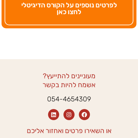
לפרטים נוספים על הקורס הדיגיטלי
לחצו כאן
מעוניינים להתייעץ?
אשמח להיות בקשר
054-4654309
L
I
F
i
n
a
n
s
c
k
t
e
או השאירו פרטים ואחזור אליכם
e
a
b