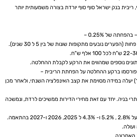
חרי 2 הורדות ריבית של 0.25% ברצף, ריבית בנק ישראל סוף סוף יורדת בצורה משמעותית יותר
חתה של 0.25% –
ונים נוספים שמהווים את הרקע לקבלת ההחלטה.
שפורסמו ברקע ההחלטה על הפחתת הריבית –
1. התחזית היא שמדד דצמבר (שיפורסם ב 15.1) יעלה במידה מסוימת את קצב האינפלציה השנתי, ולאחר מכן
תרי בניה. יחד עם זאת מחירי הדירות ממשיכים לרדת, ונמשכה