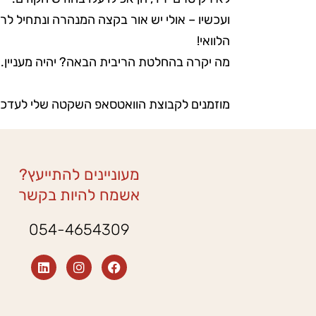
ועכשיו – אולי יש אור בקצה המנהרה ונתחיל לרא
הלוואי!
מה יקרה בהחלטת הריבית הבאה? יהיה מעניין.
מוזמנים לקבוצת הוואטסאפ השקטה שלי לעדכו
מעוניינים להתייעץ?
אשמח להיות בקשר
054-4654309
L
I
F
i
n
a
n
s
c
k
t
e
e
a
b