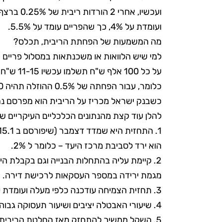
ועכשיו, א
ועומדת על 4%, כך שהפריים עומד על 5.5%.
מה המשמעות של הפחתת הריבית, תכלס?
למי שיש הלוואות או משכנתאות במסלול פריים – בהפ
על כל 100 אלף ש"ח תשלמו עכשיו 11-15 ש"ח פחות (הפערים נובעים מתקופות שונות של בין 5 ל 30 שנים).
כלומר, עבור הפחתה של 0.5% ההוזלה תהיה 22-30 ש"ח לכל 100 אלף ש"ח.
כשבנק ישראל מכריז על הריבית הוא מפרסם נת
להלן עוד קצת מהנתונים הכלכליים העיקריים 
הוא ירד לסביבת מרכז היעד – כלומר ל 2%.
2. קיימת עליה בהתחלות הבנייה וגם בקבלת הי
מגמת ירידה במספר העסקאות לרכישת דירה.
3. תחזית הצמיחה עודכנה כלפי מעלה ועומדת על 2.8% , 5.2% ו- 4.3% ל 2025, 2026 ו-2027 בהתאמה.
4. שיעורי האבטלה יציבים ושיעור תעסוקה גבוה ועולה.
5. השקל ממשיך להתחזק מאז החלטת הריבית האחרונה.