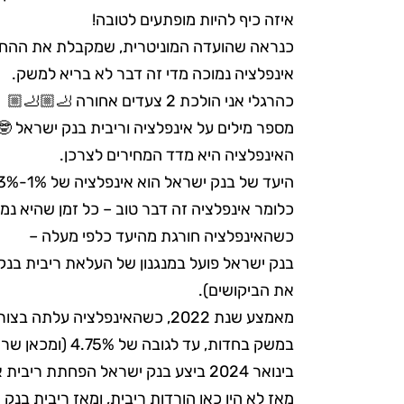
איזה כיף להיות מופתעים לטובה!
כנראה שהועדה המוניטרית, שמקבלת את ההחל
אינפלציה נמוכה מדי זה דבר לא בריא למשק.
כהרגלי אני הולכת 2 צעדים אחורה 🦶🏼🦶🏼
מספר מילים על אינפלציה וריבית בנק ישראל 🤓
האינפלציה היא מדד המחירים לצרכן.
היעד של בנק ישראל הוא אינפלציה של 1%-3%.
כלומר אינפלציה זה דבר טוב – כל זמן שהיא נמ
כשהאינפלציה חורגת מהיעד כלפי מעלה –
בנק ישראל פועל במנגנון של העלאת ריבית בנ
את הביקושים).
מאמצע שנת 2022, כשהאינפלציה 
במשק בחדות, עד לגובה של 4.75% (ומכאן שריבית הפריים עמדה על 6.25%).
מאז לא היו כאן הורדות ריבית, ומאז ריבית בנק ישראל עמדה על 