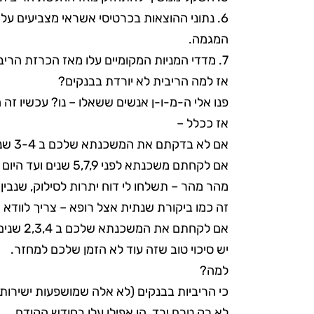
6. נתוני ההוצאות בכרטיסי אשראי מצביעים על
המגמה.
7. מדדי המניות המקומיים עלו מאז הכרזת הריבית האחרונה, ואף מעבר למגמה העולמית.
אז למה הריבית לא יורדת בבנקים?
פנו אלי ה-מ-ו-ן אנשים ששאלו – נו? עכשיו ז
אז ככלל –
אם לא בדקתם את המשכנתא שלכם ב 3-4 שנים האחרונות
אם לקחתם משכנתא לפני 5,7,9 שנים ועד היום לא שאלתם את עצמכם אם צריך לעשות איתה משהו –
מהר מהר – תשלחו לי דוח יתרות לסילוק, שנבין
זה כמו ביקורת שנתית אצל רופא – צריך לוודא
אם לקחתם את המשכנתא שלכם ב 2,3,4 שנים האחרונות –
יש סיכוי טוב שזה עוד לא הזמן שלכם למחזר.
למה?
כי הריביות בבנקים (לא אלה שמושפעות ישירות מ
לא רק טרם ירד, הן אפילו עלו בחודש הקודם.